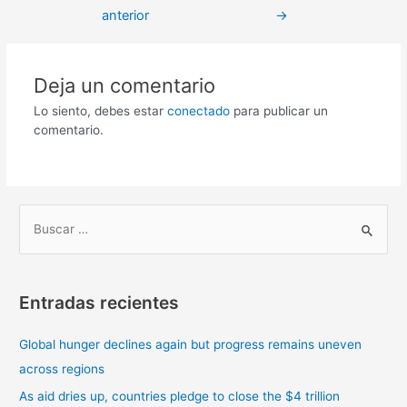
anterior
→
Deja un comentario
Lo siento, debes estar
conectado
para publicar un
comentario.
B
u
s
Entradas recientes
c
a
Global hunger declines again but progress remains uneven
r
across regions
p
As aid dries up, countries pledge to close the $4 trillion
o