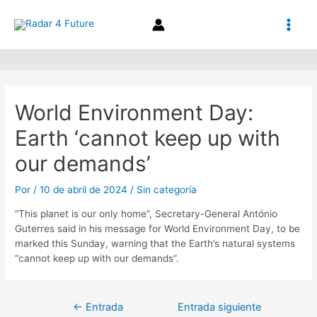
Ir
Navegación
Main
al
de
contenido
entradas
Men
World Environment Day:
Earth ‘cannot keep up with
our demands’
Por
/
10 de abril de 2024
/
Sin categoría
“This planet is our only home”, Secretary-General António
Guterres said in his message for World Environment Day, to be
marked this Sunday, warning that the Earth’s natural systems
“cannot keep up with our demands”.
←
Entrada
Entrada siguiente