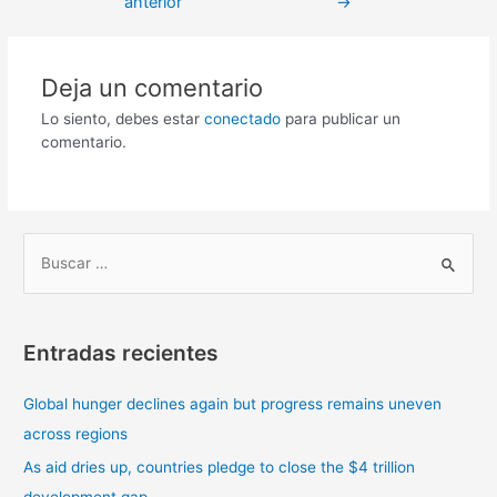
anterior
→
Deja un comentario
Lo siento, debes estar
conectado
para publicar un
comentario.
B
u
s
Entradas recientes
c
a
Global hunger declines again but progress remains uneven
r
across regions
p
As aid dries up, countries pledge to close the $4 trillion
o