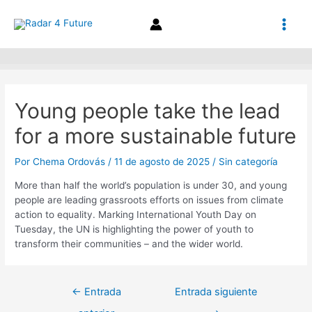
Ir
Navegación
Main
al
de
contenido
entradas
Men
Young people take the lead
for a more sustainable future
Por
Chema Ordovás
/
11 de agosto de 2025
/
Sin categoría
More than half the world’s population is under 30, and young
people are leading grassroots efforts on issues from climate
action to equality. Marking International Youth Day on
Tuesday, the UN is highlighting the power of youth to
transform their communities – and the wider world.
←
Entrada
Entrada siguiente