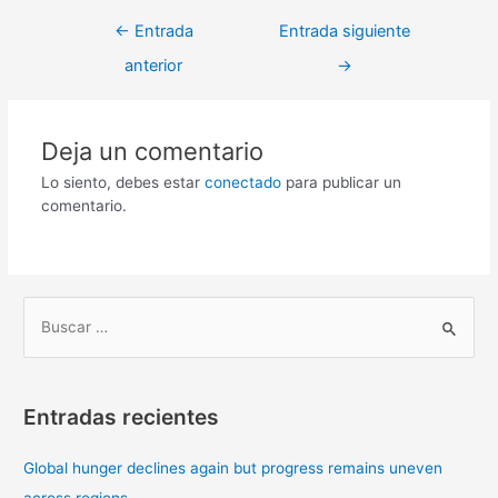
←
Entrada
Entrada siguiente
anterior
→
Deja un comentario
Lo siento, debes estar
conectado
para publicar un
comentario.
B
u
s
Entradas recientes
c
a
Global hunger declines again but progress remains uneven
r
across regions