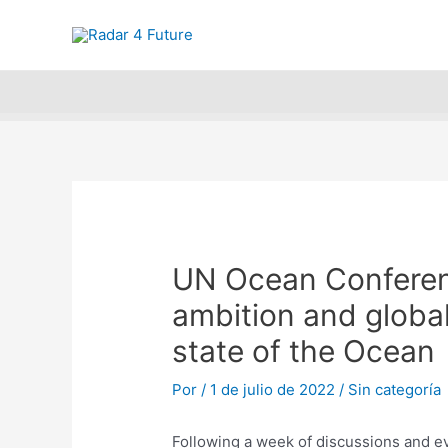
Ir
Navegación
Encuentra y 
al
de
contenido
entradas
UN Ocean Conferenc
ambition and globa
state of the Ocean
Por
/
1 de julio de 2022
/
Sin categoría
Following a week of discussions and e