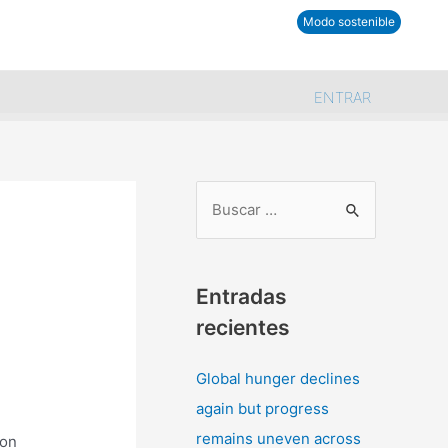
tra comunidad
Modo sostenible
ENTRAR
B
u
s
Entradas
c
recientes
a
r
Global hunger declines
p
again but progress
o
remains uneven across
 on