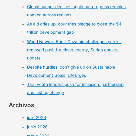
Global hunger declines again but progress remains
uneven across regions
As aid dries up, countries pledge to close the $4
trillion development gap
World News in Brief: Gaza aid challenges persist,
renewed push for clean energy, Sudan cholera
update
Despite hurdles, don’t give up on Sustainable
Development Goals, UN urges
Thai youth leaders push for inclusion, partnership
and lasting change
Archivos
julio 2026
junio 2026
mayo 2026