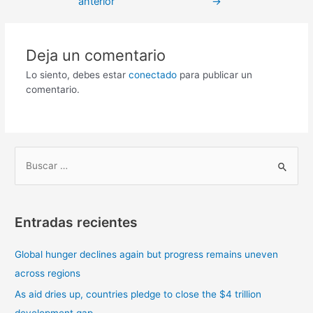
anterior
→
Deja un comentario
Lo siento, debes estar
conectado
para publicar un
comentario.
B
u
s
Entradas recientes
c
a
Global hunger declines again but progress remains uneven
r
across regions
p
As aid dries up, countries pledge to close the $4 trillion
o