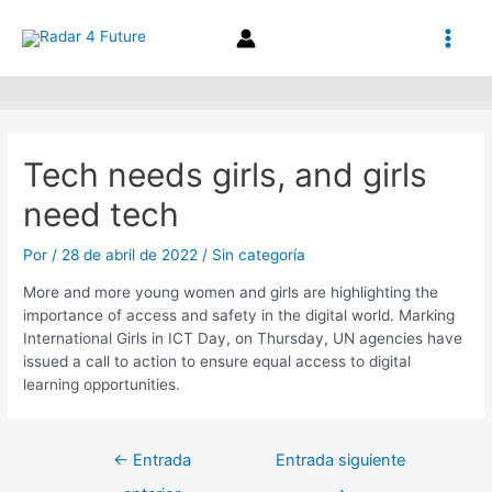
Ir
Navegación
Main
al
de
contenido
entradas
Men
Tech needs girls, and girls
need tech
Por
/
28 de abril de 2022
/
Sin categoría
More and more young women and girls are highlighting the
importance of access and safety in the digital world. Marking
International Girls in ICT Day, on Thursday, UN agencies have
issued a call to action to ensure equal access to digital
learning opportunities.
←
Entrada
Entrada siguiente