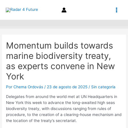
Ir
Navegación
Main
al
de
contenido
entradas
Men
Momentum builds towards
marine biodiversity treaty,
as experts convene in New
York
Por
Chema Ordovás
/
23 de agosto de 2025
/
Sin categoría
Delegates from around the world met at UN Headquarters in
New York this week to advance the long-awaited high seas
biodiversity treaty, with discussions ranging from rules of
procedure, to the creation of a clearing-house mechanism and
the location of the treaty’s secretariat.