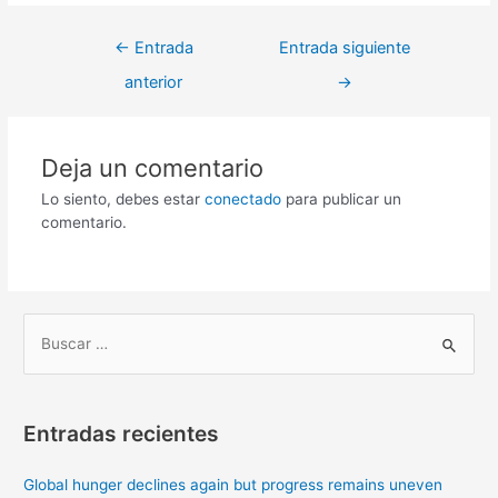
←
Entrada
Entrada siguiente
anterior
→
Deja un comentario
Lo siento, debes estar
conectado
para publicar un
comentario.
B
u
s
Entradas recientes
c
a
Global hunger declines again but progress remains uneven