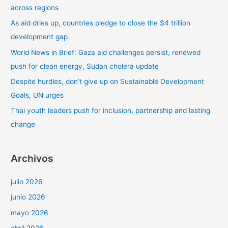
r
across regions
p
As aid dries up, countries pledge to close the $4 trillion
o
development gap
r
World News in Brief: Gaza aid challenges persist, renewed
:
push for clean energy, Sudan cholera update
Despite hurdles, don’t give up on Sustainable Development
Goals, UN urges
Thai youth leaders push for inclusion, partnership and lasting
change
Archivos
julio 2026
junio 2026
mayo 2026