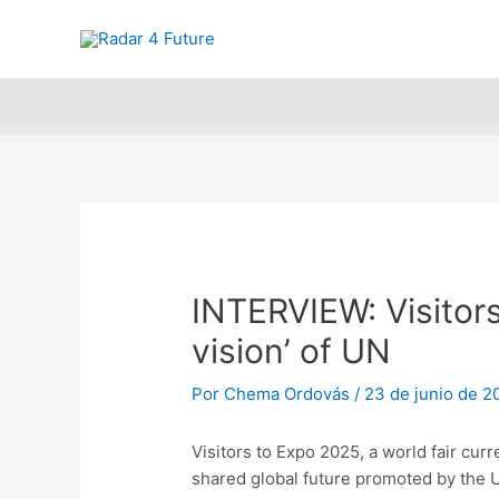
Ir
Navegación
Encuentra y 
al
de
contenido
entradas
INTERVIEW: Visitors
vision’ of UN
Por
Chema Ordovás
/
23 de junio de 
Visitors to Expo 2025, a world fair curr
shared global future promoted by the Un