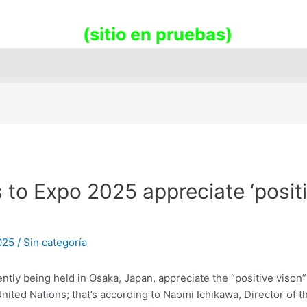
promueve la sostenibilidad en nues
(sitio en pruebas)
 to Expo 2025 appreciate ‘posit
2025
/
Sin categoría
ently being held in Osaka, Japan, appreciate the “positive vison”
ited Nations; that’s according to Naomi Ichikawa, Director of t