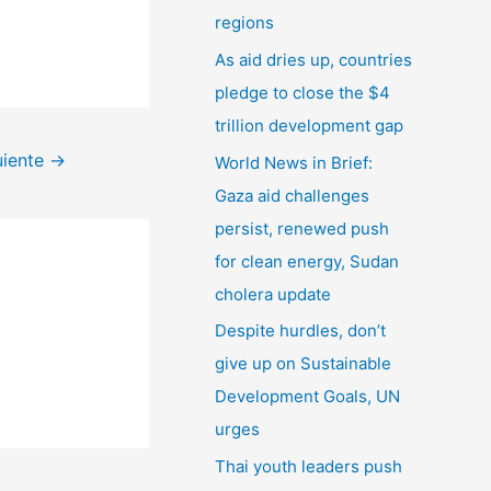
r
regions
:
As aid dries up, countries
pledge to close the $4
trillion development gap
uiente
→
World News in Brief:
Gaza aid challenges
persist, renewed push
for clean energy, Sudan
cholera update
Despite hurdles, don’t
give up on Sustainable
Development Goals, UN
urges
Thai youth leaders push