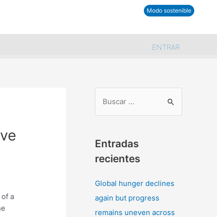
tra comunidad
Modo sostenible
ENTRAR
B
u
ive
s
Entradas
c
recientes
a
r
Global hunger declines
p
 of a
again but progress
o
he
remains uneven across