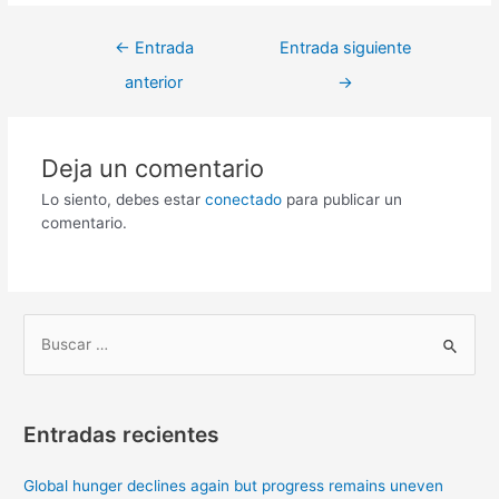
←
Entrada
Entrada siguiente
anterior
→
Deja un comentario
Lo siento, debes estar
conectado
para publicar un
comentario.
B
u
s
Entradas recientes
c
a
Global hunger declines again but progress remains uneven