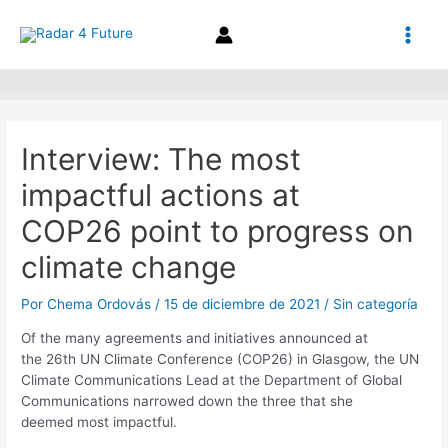
Ir
Navegación
Main
al
de
contenido
entradas
Men
Interview: The most
impactful actions at
COP26 point to progress on
climate change
Por
Chema Ordovás
/
15 de diciembre de 2021
/
Sin categoría
Of the many agreements and initiatives announced at
the 26th UN Climate Conference (COP26) in Glasgow, the UN
Climate Communications Lead at the Department of Global
Communications narrowed down the three that she
deemed most impactful.