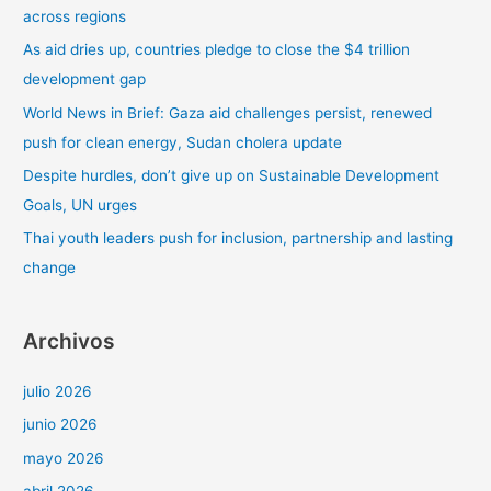
r
across regions
p
As aid dries up, countries pledge to close the $4 trillion
o
development gap
r
World News in Brief: Gaza aid challenges persist, renewed
:
push for clean energy, Sudan cholera update
Despite hurdles, don’t give up on Sustainable Development
Goals, UN urges
Thai youth leaders push for inclusion, partnership and lasting
change
Archivos
julio 2026
junio 2026
mayo 2026