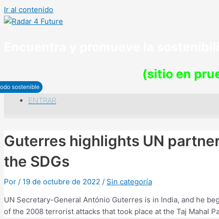
Ir al contenido
Encuentra y promueve la sostenibi
(sitio en pr
odo sostenible
ENTRAR
Guterres highlights UN partner
the SDGs
Por
/
19 de octubre de 2022
/
Sin categoría
UN Secretary-General António Guterres is in India, and he bega
of the 2008 terrorist attacks that took place at the Taj Mahal 