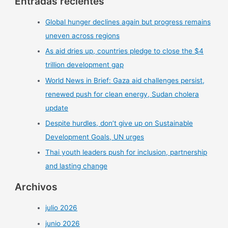
Entradas recientes
Global hunger declines again but progress remains
uneven across regions
As aid dries up, countries pledge to close the $4
trillion development gap
World News in Brief: Gaza aid challenges persist,
renewed push for clean energy, Sudan cholera
update
Despite hurdles, don’t give up on Sustainable
Development Goals, UN urges
Thai youth leaders push for inclusion, partnership
and lasting change
Archivos
julio 2026
junio 2026