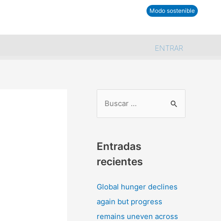
tra comunidad
Modo sostenible
ENTRAR
B
u
s
Entradas
c
recientes
a
r
Global hunger declines
p
again but progress
o
remains uneven across