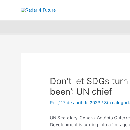
Ir
Navegación
Encuentra y 
al
de
contenido
entradas
Don’t let SDGs turn
been’: UN chief
Por
/
17 de abril de 2023
/
Sin categorí
UN Secretary-General António Guterre
Development is turning into a “mirage 