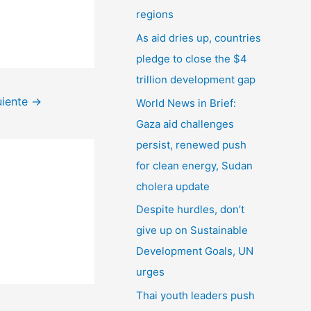
r
regions
:
As aid dries up, countries
pledge to close the $4
trillion development gap
uiente
→
World News in Brief:
Gaza aid challenges
persist, renewed push
for clean energy, Sudan
cholera update
Despite hurdles, don’t
give up on Sustainable
Development Goals, UN
urges
Thai youth leaders push