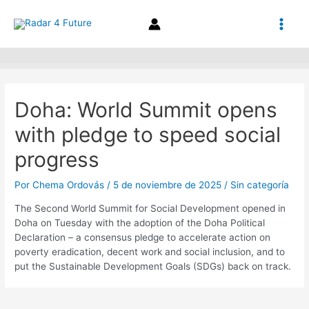
Ir
Navegación
Main
al
de
contenido
entradas
Men
Doha: World Summit opens
with pledge to speed social
progress
Por
Chema Ordovás
/
5 de noviembre de 2025
/
Sin categoría
The Second World Summit for Social Development opened in
Doha on Tuesday with the adoption of the Doha Political
Declaration – a consensus pledge to accelerate action on
poverty eradication, decent work and social inclusion, and to
put the Sustainable Development Goals (SDGs) back on track.