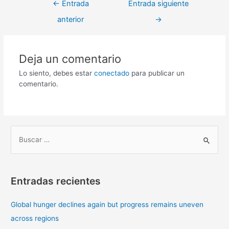
←
Entrada
Entrada siguiente
anterior
→
Deja un comentario
Lo siento, debes estar
conectado
para publicar un
comentario.
B
u
s
Entradas recientes
c
a
Global hunger declines again but progress remains uneven
r
across regions
p