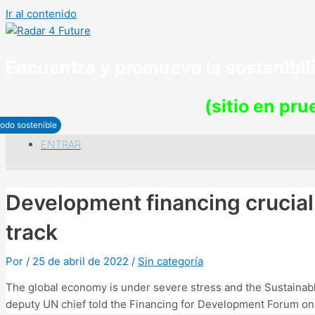
Ir al contenido
Encuentra y promueve la sostenibi
(sitio en pr
odo sostenible
ENTRAR
Development financing crucial
track
Por
/
25 de abril de 2022
/
Sin categoría
The global economy is under severe stress and the Sustainab
deputy UN chief told the Financing for Development Forum o