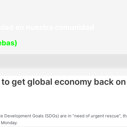
lidad en nuestra comunidad
uebas)
 to get global economy back on
le Development Goals (SDGs) are in “need of urgent rescue”, t
n Monday.