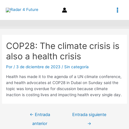
Ir
Navegación
Main
al
de
contenido
entradas
Men
COP28: The climate crisis is
also a health crisis
Por
/
3 de diciembre de 2023
/
Sin categoría
Health has made it to the agenda of a UN climate conference,
and health advocates at COP28 in Dubai on Sunday said the
topic was long overdue for discussion because climate
inaction is costing lives and impacting health every single day.
←
Entrada
Entrada siguiente
anterior
→