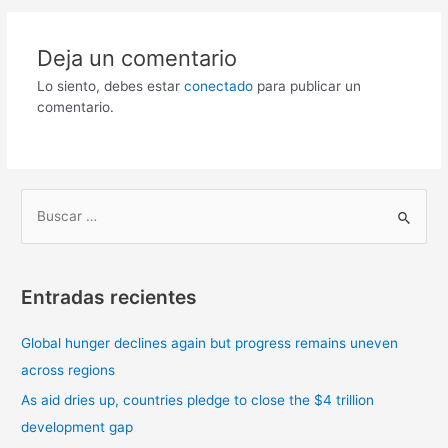
Deja un comentario
Lo siento, debes estar
conectado
para publicar un
comentario.
B
u
s
Entradas recientes
c
a
Global hunger declines again but progress remains uneven
r
across regions
p
As aid dries up, countries pledge to close the $4 trillion
o
development gap
r