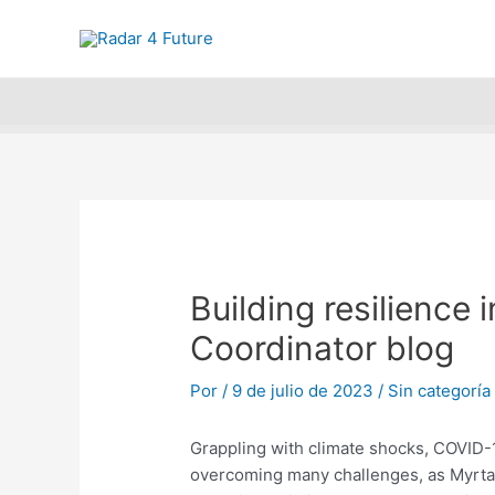
Ir
Navegación
Encuentra y 
al
de
contenido
entradas
Building resilienc
Coordinator blog
Por
/
9 de julio de 2023
/
Sin categoría
Grappling with climate shocks, COVID-1
overcoming many challenges, as Myrta