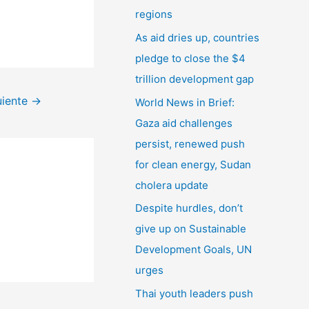
r
regions
:
As aid dries up, countries
pledge to close the $4
trillion development gap
uiente
→
World News in Brief:
Gaza aid challenges
persist, renewed push
for clean energy, Sudan
cholera update
Despite hurdles, don’t
give up on Sustainable
Development Goals, UN
urges
Thai youth leaders push