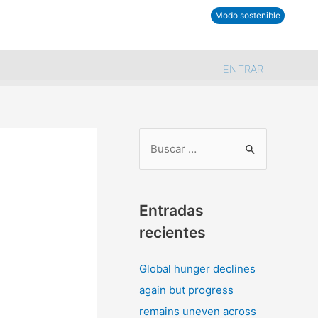
tra comunidad
Modo sostenible
ENTRAR
B
u
s
Entradas
c
recientes
a
r
Global hunger declines
p
d
again but progress
o
remains uneven across