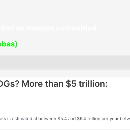
lidad en nuestra comunidad
uebas)
DGs? More than $5 trillion:
ts is estimated at between $5.4 and $6.4 trillion per year bet