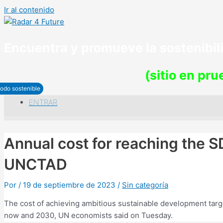
Ir al contenido
Encuentra y promueve la sostenibi
(sitio en pr
odo sostenible
ENTRAR
Annual cost for reaching the S
UNCTAD
Por
/
19 de septiembre de 2023
/
Sin categoría
The cost of achieving ambitious sustainable development targe
now and 2030, UN economists said on Tuesday.